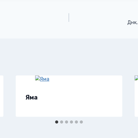
Днк,
Яма