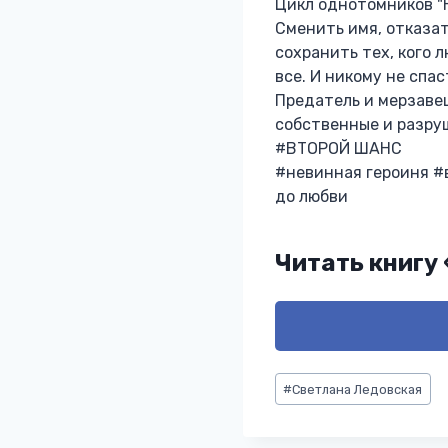
Цикл однотомников "
Сменить имя, отказат
сохранить тех, кого 
все. И никому не спа
Предатель и мерзавец
собственные и разруш
#ВТОРОЙ ШАНС
#невинная героиня #
до любви
Читать книгу
Метки
#
Светлана Ледовская
записи: