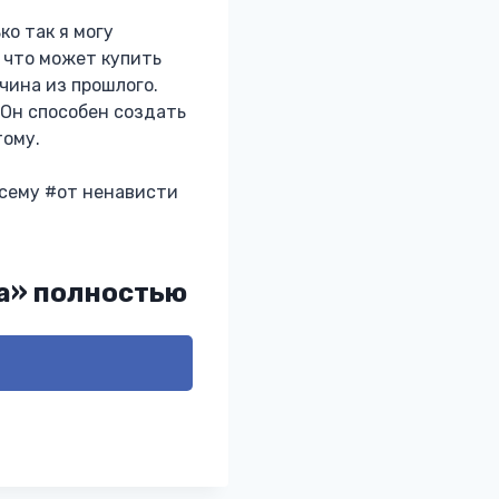
ко так я могу
, что может купить
чина из прошлого.
 Он способен создать
тому.
сему #от ненависти
ла» полностью