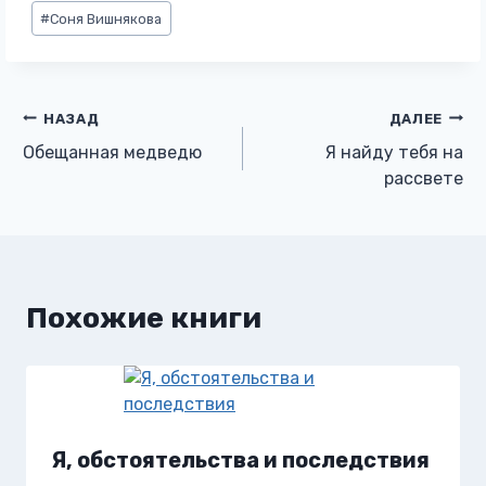
Метки
#
Соня Вишнякова
записи:
Навигация
НАЗАД
ДАЛЕЕ
Обещанная медведю
Я найду тебя на
по
рассвете
записям
Похожие книги
Я, обстоятельства и последствия