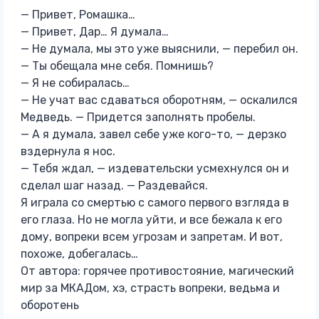
— Привет, Ромашка…
— Привет, Дар… Я думала…
— Не думала, мы это уже выяснили, — перебил он.
— Ты обещала мне себя. Помнишь?
— Я не собиралась…
— Не учат вас сдаваться оборотням, — оскалился
Медведь. — Придется заполнять пробелы.
— А я думала, завел себе уже кого-то, — дерзко
вздернула я нос.
— Тебя ждал, — издевательски усмехнулся он и
сделал шаг назад. — Раздевайся.
Я играла со смертью с самого первого взгляда в
его глаза. Но не могла уйти, и все бежала к его
дому, вопреки всем угрозам и запретам. И вот,
похоже, добегалась…
От автора: горячее противостояние, магический
мир за МКАДом, хэ, страсть вопреки, ведьма и
оборотень