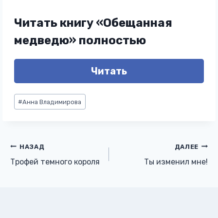
Читать книгу «Обещанная
медведю» полностью
Читать
Метки
#
Анна Владимирова
записи:
Навигация
НАЗАД
ДАЛЕЕ
Трофей темного короля
Ты изменил мне!
по
записям