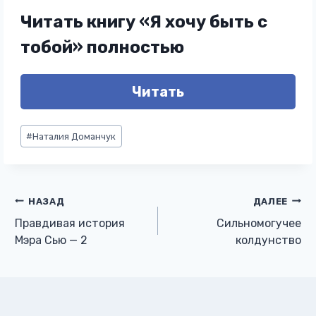
Читать книгу «Я хочу быть с
тобой» полностью
Читать
Метки
#
Наталия Доманчук
записи:
Навигация
НАЗАД
ДАЛЕЕ
Правдивая история
Сильномогучее
по
Мэра Сью — 2
колдунство
записям