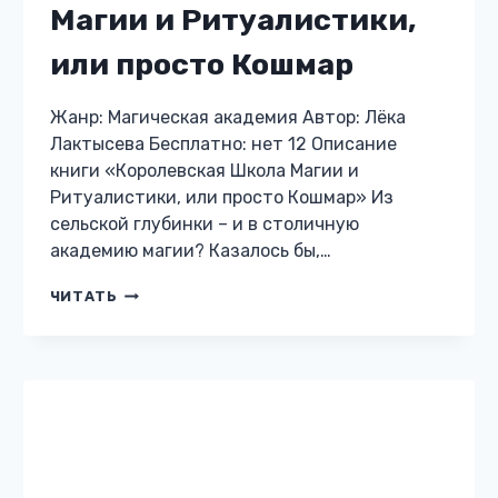
Магии и Ритуалистики,
или просто Кошмар
Жанр: Магическая академия Автор: Лёка
Лактысева Бесплатно: нет 12 Описание
книги «Королевская Школа Магии и
Ритуалистики, или просто Кошмар» Из
сельской глубинки – и в столичную
академию магии? Казалось бы,…
КОРОЛЕВСКАЯ
ЧИТАТЬ
ШКОЛА
МАГИИ
И
РИТУАЛИСТИКИ,
ИЛИ
ПРОСТО
КОШМАР
ЛЮБОВНАЯ ФАНТАСТИКА
Лорды Сэйрана. Судьбе