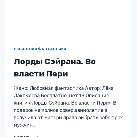
себе любить. В мире, где женщина должна
дарить энергию, я — пустышка. Та, кого…
ПУСТЫШКА
ЧИТАТЬ
С
АРРИГОСЫ
ПОПАДАНЦЫ В ДРУГИЕ МИРЫ
Отбор в гарем, или 50
оттенков любви
Жанр: Попаданцы в другие миры Автор: Лёка
Лактысева Бесплатно: нет 18 Описание
книги «Отбор в гарем, или 50 оттенков
любви» Кто бы мне сказал, что загадывать
желания над текучей водой…