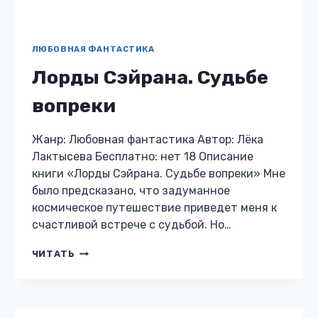
власти Пери
Жанр: Любовная фантастика Автор: Лёка
Лактысева Бесплатно: нет 18 Описание
книги «Лорды Сэйрана. Во власти Пери» В
подарок на полное совершеннолетие я
получила от матери право выбрать себе трех
мужчин…
ЛОРДЫ
ЧИТАТЬ
СЭЙРАНА.
ВО
ВЛАСТИ
ПЕРИ
ЛЮБОВНАЯ ФАНТАСТИКА
Контракт на
соблазнение