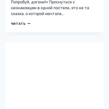
Попробуй, догони!» Проснуться с
незнакомцем в одной постели, это не та
сказка, о которой мечтала…
ИСТИННАЯ
ЧИТАТЬ
ДЛЯ
ДРАКОНА,
ИЛИ
ПОПРОБУЙ,
ДОГОНИ!
ПРИКЛЮЧЕНЧЕСКОЕ ФЭНТЕЗИ
Колыбель драконов
Жанр: Приключенческое фэнтези Автор:
Лана Шеган Бесплатно: нет 12 Описание
книги «Колыбель драконов» Арина не
вспоминает о прошлом, жизнь на Земле для
нее это пройдённый этап. Судьба подарила
ей второй…