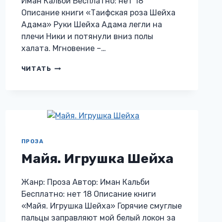
Иман Кальби Бесплатно: нет 18
Описание книги «Таифская роза Шейха
Адама» Руки Шейха Адама легли на
плечи Ники и потянули вниз полы
халата. Мгновение –…
ТАИФСКАЯ
ЧИТАТЬ
РОЗА
ШЕЙХА
АДАМА
ПРОЗА
Майя. Игрушка Шейха
Жанр: Проза Автор: Иман Кальби
Бесплатно: нет 18 Описание книги
«Майя. Игрушка Шейха» Горячие смуглые
пальцы заправляют мой белый локон за