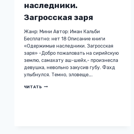
наследники.
Загросская заря
Жанр: Мини Автор: Иман Кальби
Бесплатно: нет 18 Описание книги
«Одержимые наследники. Загросская
заря» -Добро пожаловать на сирийскую
землю, самахату аш-шейх,- произнесла
девушка, невольно закусив губу. Фахд
улыбнулся. Темно, зловеще….
ОДЕРЖИМЫЕ
ЧИТАТЬ
НАСЛЕДНИКИ.
ЗАГРОССКАЯ
ЗАРЯ