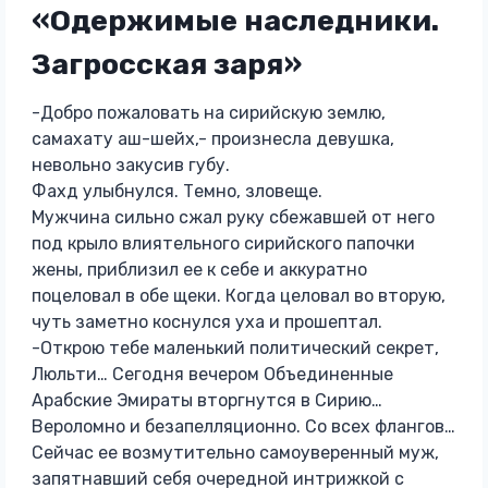
«Одержимые наследники.
Загросская заря»
-Добро пожаловать на сирийскую землю,
самахату аш-шейх,- произнесла девушка,
невольно закусив губу.
Фахд улыбнулся. Темно, зловеще.
Мужчина сильно сжал руку сбежавшей от него
под крыло влиятельного сирийского папочки
жены, приблизил ее к себе и аккуратно
поцеловал в обе щеки. Когда целовал во вторую,
чуть заметно коснулся уха и прошептал.
-Открою тебе маленький политический секрет,
Люльти… Сегодня вечером Объединенные
Арабские Эмираты вторгнутся в Сирию…
Вероломно и безапелляционно. Со всех флангов…
Сейчас ее возмутительно самоуверенный муж,
запятнавший себя очередной интрижкой с