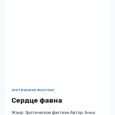
Бесплатно: нет 12 Описание книги
«Карамельный латте для нага» Мой первый
день на службе в качестве защитника
правопорядка должен был стать идеальным!
Но не…
КАРАМЕЛЬНЫЙ
ЧИТАТЬ
ЛАТТЕ
ДЛЯ
НАГА
© 2026 Voodoobooks.ru Независимая литература