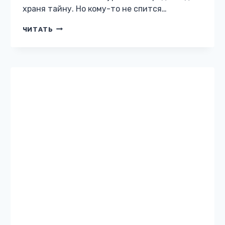
ЛЮБОВНОЕ ФЭНТЕЗИ
Дочь некроманта. Кровь
трех королей
Жанр: Любовное фэнтези Автор: Анна