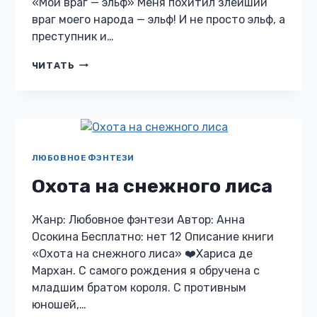
«Мой враг — эльф» Меня похитил злейший
враг моего народа — эльф! И не просто эльф, а
преступник и…
МОЙ
ЧИТАТЬ
ВРАГ
—
ЭЛЬФ
ЛЮБОВНОЕ ФЭНТЕЗИ
Охота на снежного лиса
Жанр: Любовное фэнтези Автор: Анна
Осокина Бесплатно: нет 12 Описание книги
«Охота на снежного лиса» ❤️Хариса де
Мархан. С самого рождения я обручена с
младшим братом короля. С противным
юношей,…