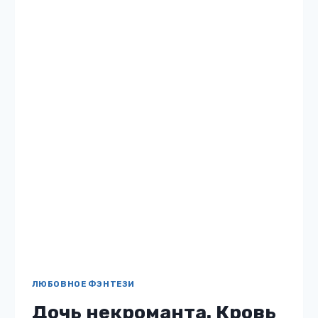
Новогоднее чудо для
писательницы
Жанр: Мини: любовный роман Автор: Анна
Осокина Бесплатно: нет 12 Описание книги
«Муз на час, или Новогоднее чудо для
писательницы» Я популярная писательница,
новый роман которой с нетерпением ждут
в…
МУЗ
ЧИТАТЬ
НА
ЧАС,
ИЛИ
НОВОГОДНЕЕ
ЧУДО
ДЛЯ
ПИСАТЕЛЬНИЦЫ