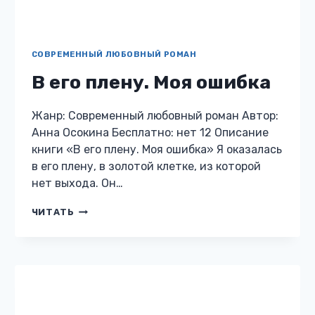
«Поцелуй белого волка» Я всегда сражался
со своей волчьей натурой, жил среди людей,
храня тайну. Но кому-то не спится…
ПОЦЕЛУЙ
ЧИТАТЬ
БЕЛОГО
ВОЛКА
ЛЮБОВНОЕ ФЭНТЕЗИ
Дикий дракон для
принцессы
Жанр: Любовное фэнтези Автор: Анна
Осокина Бесплатно: нет 12 Описание книги
«Дикий дракон для принцессы» Я будущая
правительница королевства драконов, в
котором с давних времен на троне