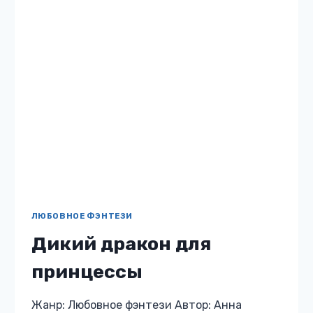
Осокина Бесплатно: нет 12 Описание книги
«Дочь некроманта. Кровь трех королей»
Ринара — дочь княжеского советника,
унаследовавшая от него дар некромантии.
Ее жизнь можно было…
ДОЧЬ
ЧИТАТЬ
НЕКРОМАНТА.
КРОВЬ
ТРЕХ
КОРОЛЕЙ