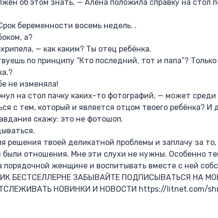
лжен об этом знать, — Алёна положила справку на стол 
Срок беременности восемь недель. .
боком, а?
хрипела, — как каким? Ты отец ребёнка.
вуешь по принципу “Кто последний, тот и папа”? Только
ка,?
бе не изменяла!
нул на стол пачку каких-то фотографий, — может среди
ся с тем, который и является отцом твоего ребёнка? И 
авдания скажу: это не фотошоп.
дываться.
ля решения твоей деликатной проблемы и заплачу за то,
ой были отношения. Мне эти слухи не нужны. Особенно теп
а порядочной женщине и воспитывать вместе с ней собс
ИК БЕСТСЕЛЛЕРНЕ ЗАБЫВАЙТЕ ПОДПИСЫВАТЬСЯ НА М
СЛЕЖИВАТЬ НОВИНКИ И НОВОСТИ https://litnet.com/sh