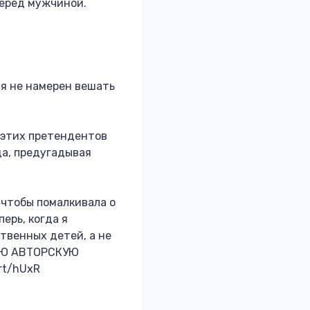
перед мужчиной.
 я не намерен вешать
 этих претендентов
да, предугадывая
 чтобы помалкивала о
ерь, когда я
твенных детей, а не
ОЮ АВТОРСКУЮ
rt/hUxR