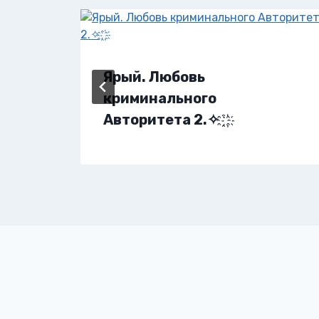
Ярый. Любовь
криминального
Авторитета 2.✧ ҈ ҉