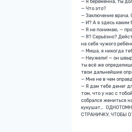
— Я беременна, ты до
— Что это?
— Заключение врача. 
— И? А я здесь каким 
— Я не понимаю, — про
— Я? Серьёзно? Дейст
на себя чужого ребён
— Миша, я никогда те
— Неужели! — он швыр
ты всё же определишь
твои дальнейшие опр
— Мне не в чем оправ
— Я дам тебе денег д
том, что у нас с тоб
собрался жениться н
кукушат… ОДНОТОМН
СТРАНИЧКУ, ЧТОБЫ ОТ