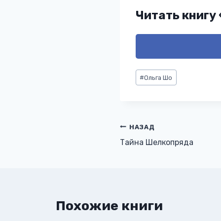
Читать книгу
Метки
#
Ольга Шо
записи:
Навигация
НАЗАД
Тайна Шелкопряда
по
записям
Похожие книги