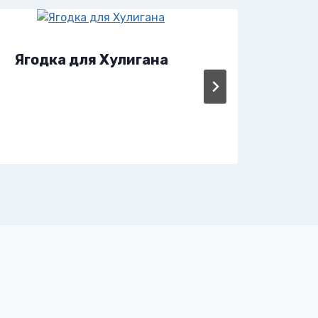
Ягодка для Хулигана
Ябе