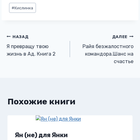
Метки
#
Кислинка
записи:
Навигация
НАЗАД
ДАЛЕЕ
Я превращу твою
Райя безжалостного
по
жизнь в Ад. Книга 2
командора.Шанс на
счастье
записям
Похожие книги
Ян (не) для Янки