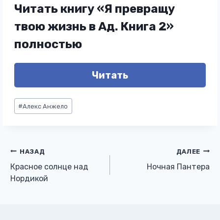
Читать книгу «Я превращу
твою жизнь в Ад. Книга 2»
полностью
Читать
Метки
#
Алекс Анжело
записи:
Навигация
НАЗАД
ДАЛЕЕ
Красное солнце над
Ночная Пантера
по
Нордикой
записям