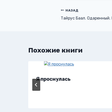
Навигация
НАЗАД
Тайрус Баал. Одаренный. 
по
записям
Похожие книги
Я проснулась