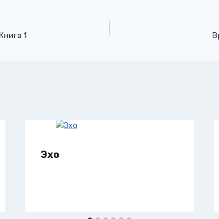
Книга 1
В
Эхо