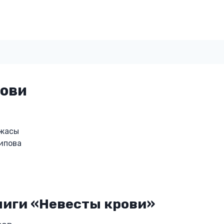
рови
Ужасы
ипова
ниги «Невесты крови»