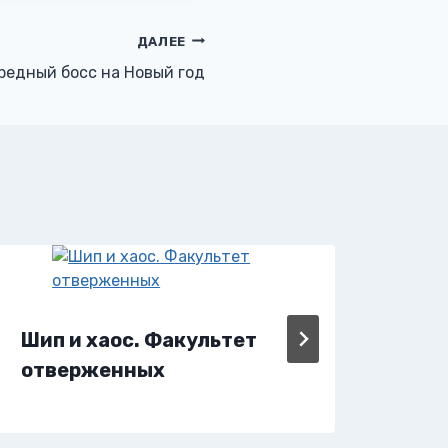
ДАЛЕЕ
редный босс на Новый год
Шип и хаос. Факультет
Чёр
отверженных
дом