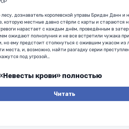
РОР
 лесу, дознаватель королевской управы Бридан Данн и н
е, которую местные давно стёрли с карты и стараются н
тревоги нарастает с каждым днём, проведённым в затер
ем ожидают полнолуния и не все встретили чужака при
и, но ему предстоит столкнуться с ожившим ужасом из л
эти места, и, возможно, найти разгадку серии преступле
кажутся под угрозой…
 «Невесты крови» полностью
Читать