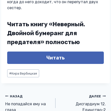
когда до него доходит, что он перепутал двух
сестер.
Читать книгу «Неверный.
Двойной бумеранг для
предателя» полностью
Читать
Метки
#
Кира Вербицкая
записи:
Навигация
НАЗАД
ДАЛЕЕ
Не попадайся ему на
Дисгардиум 12.
по
глаза
Единство-2