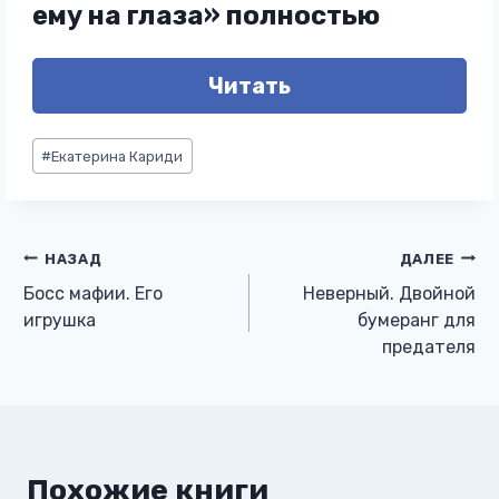
ему на глаза» полностью
Читать
Метки
#
Екатерина Кариди
записи:
Навигация
НАЗАД
ДАЛЕЕ
Босс мафии. Его
Неверный. Двойной
по
игрушка
бумеранг для
предателя
записям
Похожие книги