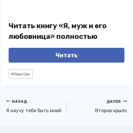
Читать книгу «Я, муж и его
любовница» полностью
Читать
Метки
#
Лава Сан
записи:
Навигация
НАЗАД
ДАЛЕЕ
Я научу тебя быть моей
Второе крыло
по
записям