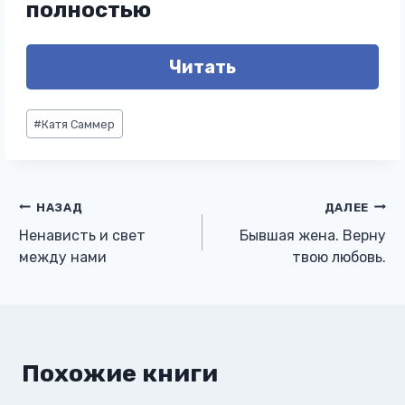
полностью
Читать
Метки
#
Катя Саммер
записи:
Навигация
НАЗАД
ДАЛЕЕ
Ненависть и свет
Бывшая жена. Верну
по
между нами
твою любовь.
записям
Похожие книги