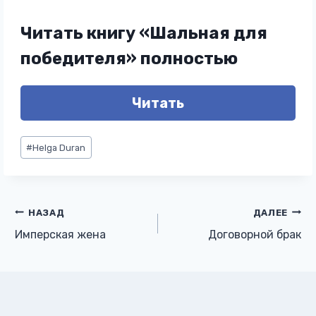
Читать книгу «Шальная для
победителя» полностью
Читать
Метки
#
Helga Duran
записи:
Навигация
НАЗАД
ДАЛЕЕ
Имперская жена
Договорной брак
по
записям