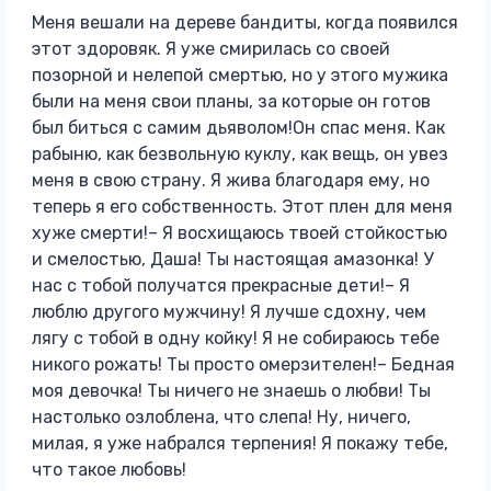
Меня вешали на дереве бандиты, когда появился
этот здоровяк. Я уже смирилась со своей
позорной и нелепой смертью, но у этого мужика
были на меня свои планы, за которые он готов
был биться с самим дьяволом!Он спас меня. Как
рабыню, как безвольную куклу, как вещь, он увез
меня в свою страну. Я жива благодаря ему, но
теперь я его собственность. Этот плен для меня
хуже смерти!– Я восхищаюсь твоей стойкостью
и смелостью, Даша! Ты настоящая амазонка! У
нас с тобой получатся прекрасные дети!– Я
люблю другого мужчину! Я лучше сдохну, чем
лягу с тобой в одну койку! Я не собираюсь тебе
никого рожать! Ты просто омерзителен!– Бедная
моя девочка! Ты ничего не знаешь о любви! Ты
настолько озлоблена, что слепа! Ну, ничего,
милая, я уже набрался терпения! Я покажу тебе,
что такое любовь!