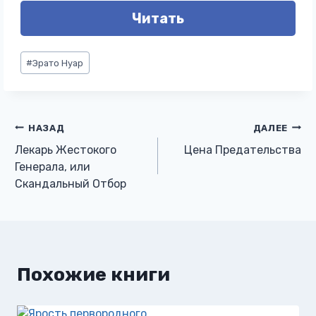
Читать
Метки
#
Эрато Нуар
записи:
Навигация
НАЗАД
ДАЛЕЕ
Лекарь Жестокого
Цена Предательства
по
Генерала, или
Скандальный Отбор
записям
Похожие книги