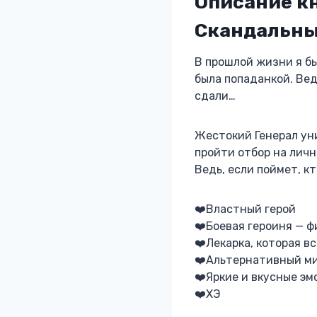
Описание кн
Скандальны
В прошлой жизни я бы
была попаданкой. Вед
сдали…
Жестокий Генерал ун
пройти отбор на личн
Ведь, если поймет, кт
‍❤️‍Властный герой
‍❤️‍Боевая героиня — 
‍❤️‍Лекарка, которая в
‍❤️‍Альтернативный м
‍❤️‍Яркие и вкусные э
‍❤️‍ХЭ