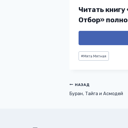
Читать книгу
Отбор» полн
Метки
#
Мята Мятная
записи:
Навигация
НАЗАД
Буран, Тайга и Асмодей
по
записям