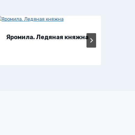
Яромила. Ледяная княжна
Яга.
при