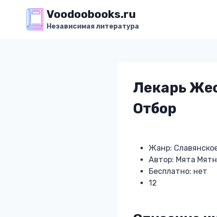
Перейти
Voodoobooks.ru
к
Независимая литература
содержимому
Лекарь Жес
Отбор
Жанр: Славянско
Автор: Мята Мят
Бесплатно: нет
12