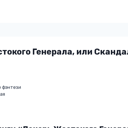
токого Генерала, или Сканд
е фэнтези
ная