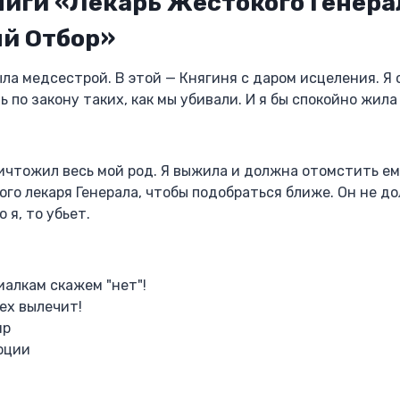
иги «Лекарь Жестокого Генера
й Отбор»
ла медсестрой. В этой — Княгиня с даром исцеления. Я с
ь по закону таких, как мы убивали. И я бы спокойно жила
ичтожил весь мой род. Я выжила и должна отомстить ем
ого лекаря Генерала, чтобы подобраться ближе. Он не д
о я, то убьет.
фиалкам скажем "нет"!
сех вылечит!
ир
моции