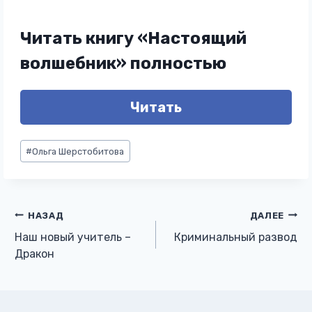
Читать книгу «Настоящий
волшебник» полностью
Читать
Метки
#
Ольга Шерстобитова
записи:
Навигация
НАЗАД
ДАЛЕЕ
Наш новый учитель –
Криминальный развод
по
Дракон
записям