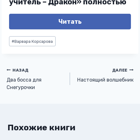
учитель – Дракон» полностью
Читать
Метки
#
Варвара Корсарова
записи:
Навигация
НАЗАД
ДАЛЕЕ
Два босса для
Настоящий волшебник
по
Снегурочки
записям
Похожие книги