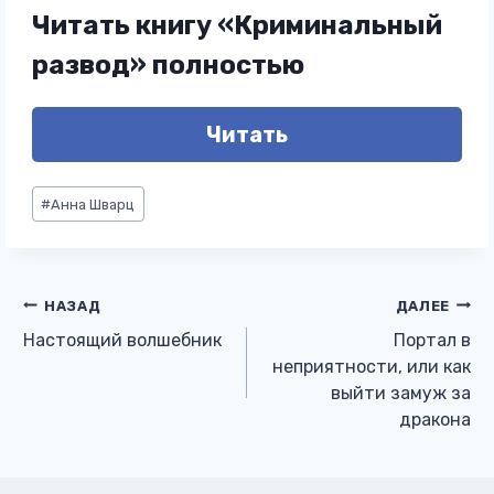
Читать книгу «Криминальный
развод» полностью
Читать
Метки
#
Анна Шварц
записи:
Навигация
НАЗАД
ДАЛЕЕ
Настоящий волшебник
Портал в
по
неприятности, или как
выйти замуж за
записям
дракона