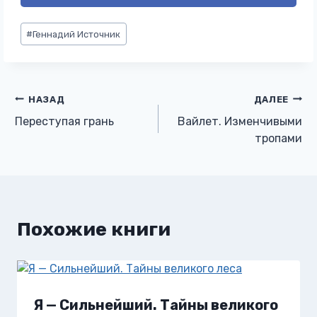
Метки
#
Геннадий Источник
записи:
Навигация
НАЗАД
ДАЛЕЕ
Переступая грань
Вайлет. Изменчивыми
по
тропами
записям
Похожие книги
Я — Сильнейший. Тайны великого