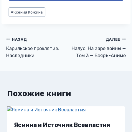
Метки
#
Ксения Кожина
записи:
Навигация
НАЗАД
ДАЛЕЕ
Карильское проклятие.
Налус: На заре войны —
по
Наследники
Том 3 — Бояръ-Аниме
записям
Похожие книги
Ясмина и Источник Всевластия