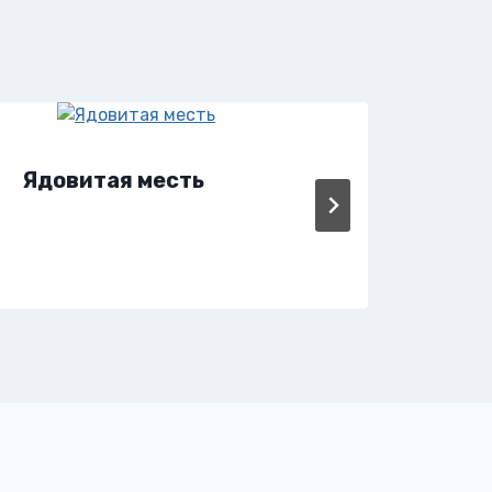
Ядовитая месть
Яд 