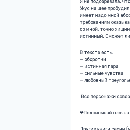
Я не подозревала, чт
Укус на шее пробудил
имеет надо мной абс
требованиям оказываю
со мной, точно хищни
истинный. Сможет ли
В тексте есть:
— оборотни
— истинная пара
— сильные чувства
— любовный треуголь
Все персонажи сове
❤Подписывайтесь на 
Другие книги серии (