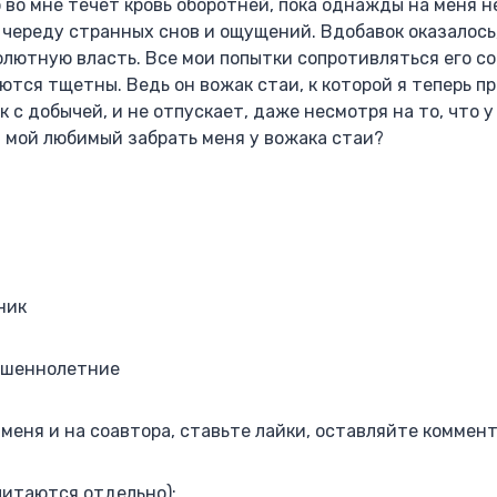
о во мне течёт кровь оборотней, пока однажды на меня н
 череду странных снов и ощущений. Вдобавок оказалось
олютную власть. Все мои попытки сопротивляться его 
тся тщетны. Ведь он вожак стаи, к которой я теперь п
к с добычей, и не отпускает, даже несмотря на то, что у
 мой любимый забрать меня у вожака стаи?
ник
ршеннолетние
меня и на соавтора, ставьте лайки, оставляйте коммен
читаются отдельно):