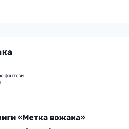
ака
ое фэнтези
а
ниги «Метка вожака»