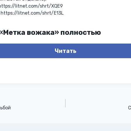
ttps://litnet.com/shrt/XQE9
ttps://litnet.com/shrt/E13L
 «Метка вожака» полностью
Читать
дьбой
С