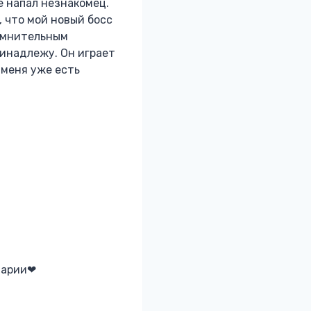
е напал незнакомец.
, что мой новый босс
сомнительным
ринадлежу. Он играет
 меня уже есть
тарии❤