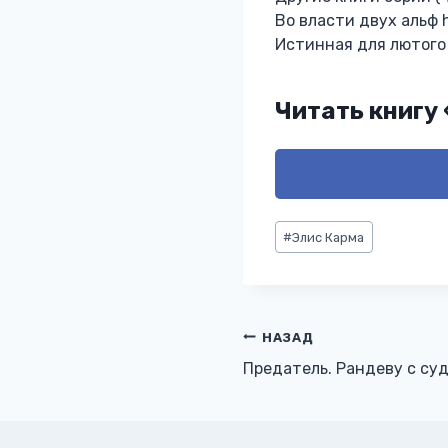
Во власти двух альф h
Истинная для лютого h
Читать книгу
Метки
#
Элис Карма
записи:
Навигация
НАЗАД
Предатель. Рандеву с су
по
записям