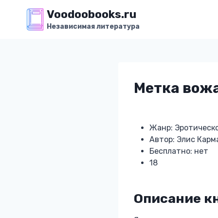
Перейти
Voodoobooks.ru
к
Независимая литература
содержимому
Метка вож
Жанр: Эротическ
Автор: Элис Карм
Бесплатно: нет
18
Описание к