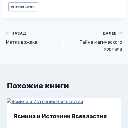
Метки
#
Олеля Баянъ
записи:
Навигация
НАЗАД
ДАЛЕЕ
Метка вожака
Тайна магического
по
портала
записям
Похожие книги
Ясмина и Источник Всевластия