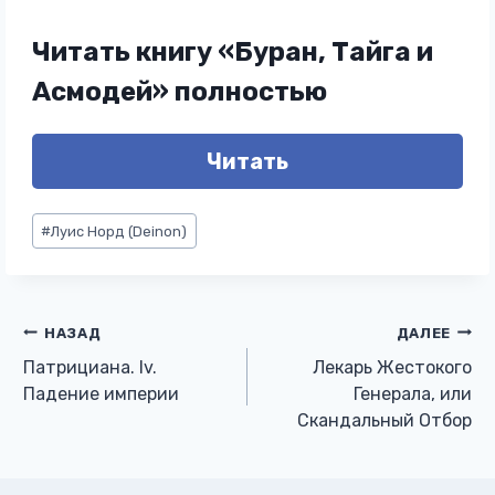
Читать книгу «Буран, Тайга и
Асмодей» полностью
Читать
Метки
#
Луис Норд (Deinon)
записи:
Навигация
НАЗАД
ДАЛЕЕ
Патрициана. Iv.
Лекарь Жестокого
по
Падение империи
Генерала, или
Скандальный Отбор
записям