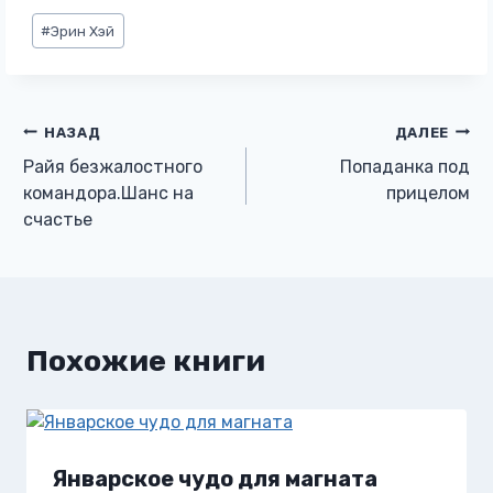
Метки
#
Эрин Хэй
записи:
Навигация
НАЗАД
ДАЛЕЕ
Райя безжалостного
Попаданка под
по
командора.Шанс на
прицелом
счастье
записям
Похожие книги
Январское чудо для магната