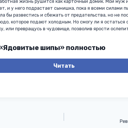
заботная жизнь рушится как карточный домик. Мой муж 
т, и у него подрастает сынишка, пока я всеми силами 
гла бы развестись и сбежать от предательства, но не по
людо, которое подают холодным. Но смогу ли я остаться 
, или превращусь в чудовище, позволив ярости ослепи
 «Ядовитые шипы» полностью
Читать
Рев