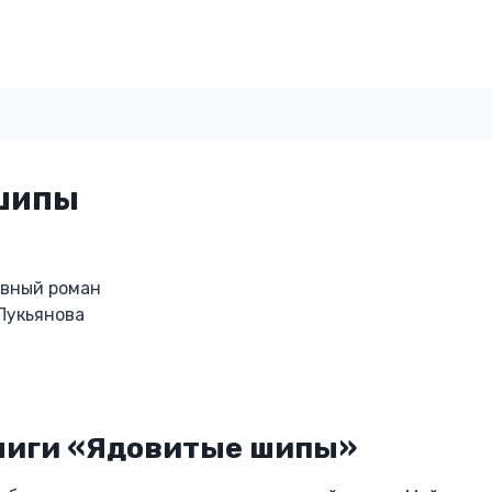
шипы
овный роман
Лукьянова
ниги «Ядовитые шипы»