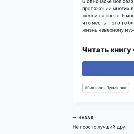
В одночасье моя без
протяжении многих ле
женой на свете. Я мо
что месть — это то б
жизнь неверному мужу
Читать книгу
Метки
#
Виктория Лукьянова
записи:
Навигация
НАЗАД
Не просто лучший друг
по