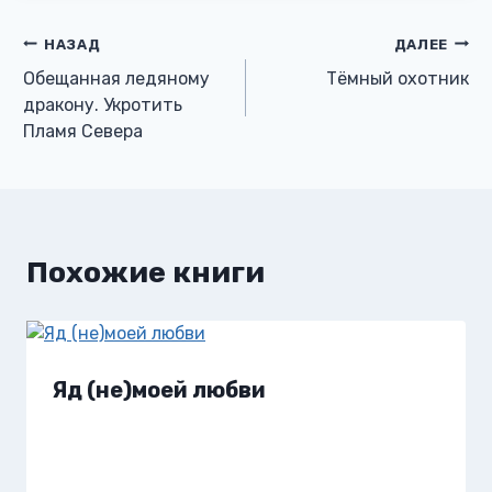
Навигация
НАЗАД
ДАЛЕЕ
Обещанная ледяному
Тёмный охотник
по
дракону. Укротить
Пламя Севера
записям
Похожие книги
Яд (не)моей любви