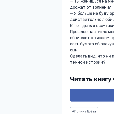
— Ты женишься на мне
дрожат от волнения.
— Я больше не буду о
действительно люби
В тот день я все-таки
Прошлое настигло мен
обвиняют в тяжком пр
есть бумага об опеку
сын.
Сделать вид, что ни 
темной истории?
Читать книгу
Метки
#
Полина Грёза