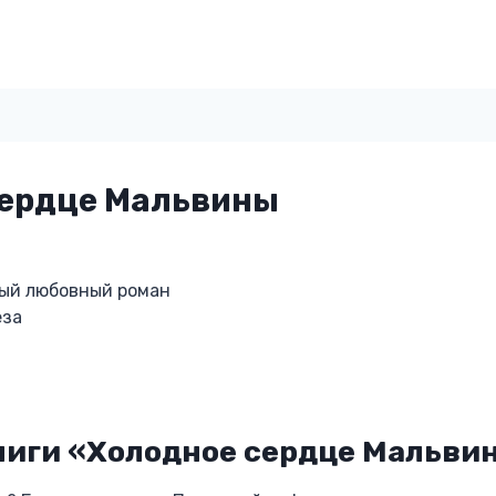
сердце Мальвины
ый любовный роман
ёза
ниги «Холодное сердце Мальви