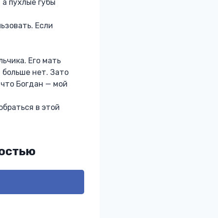
 а пухлые губы
ьзовать. Если
ьчика. Его мать
 больше нет. Зато
 что Богдан — мой
обраться в этой
ностью