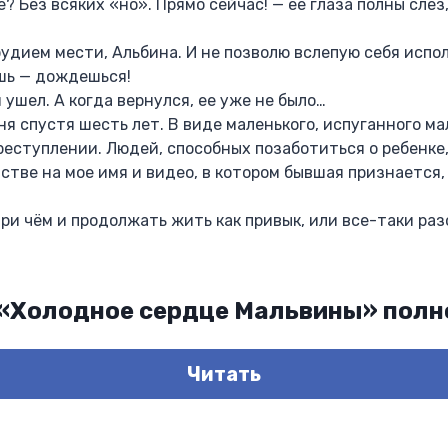
? Без всяких «но». Прямо сейчас! — ее глаза полны слез,
рудием мести, Альбина. И не позволю вслепую себя испол
шь — дождешься!
 ушел. А когда вернулся, ее уже не было…
я спустя шесть лет. В виде маленького, испуганного мал
еступлении. Людей, способных позаботиться о ребенке,
нстве на мое имя и видео, в котором бывшая признается,
при чём и продолжать жить как привык, или все-таки раз
 «Холодное сердце Мальвины» пол
Читать