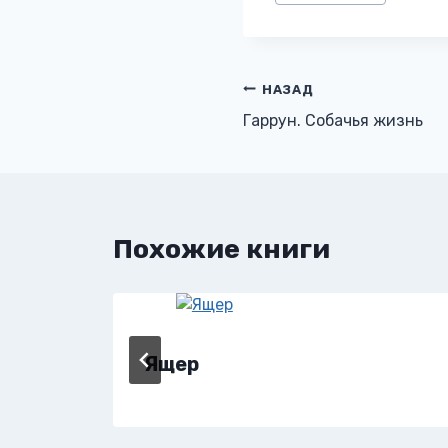
записи:
Навигация
НАЗАД
Гаррун. Собачья жизнь
по
записям
Похожие книги
Ящер