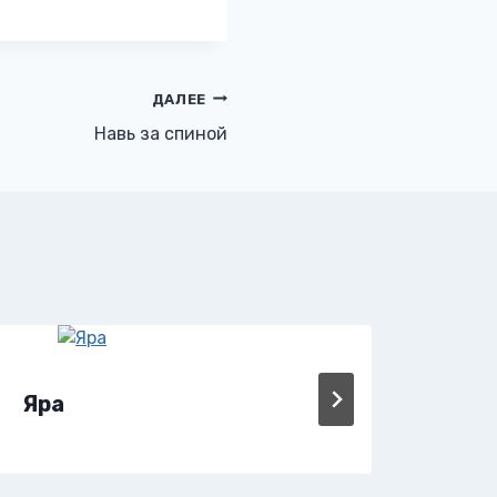
ДАЛЕЕ
Навь за спиной
Яра
Янт