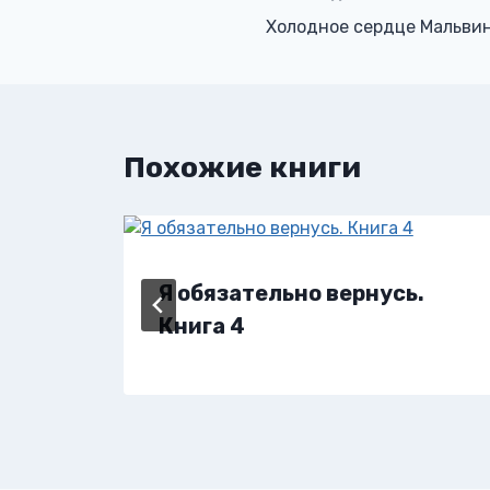
Навигация
Холодное сердце Мальви
по
записям
Похожие книги
Я обязательно вернусь.
Книга 4