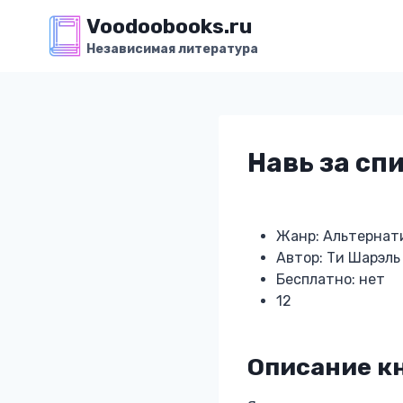
Перейти
Voodoobooks.ru
к
Независимая литература
содержимому
Навь за сп
Жанр: Альтернат
Автор: Ти Шарэль
Бесплатно: нет
12
Описание кн