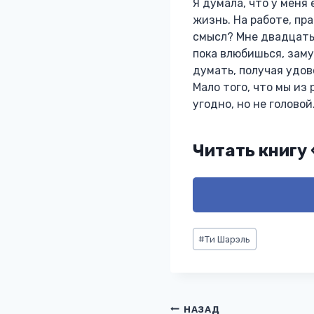
Я думала, что у меня
жизнь. На работе, пра
смысл? Мне двадцать 
пока влюбишься, заму
думать, получая удов
Мало того, что мы из 
угодно, но не головой
Читать книгу
Метки
#
Ти Шарэль
записи:
НАЗАД