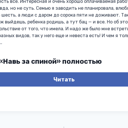
 есть все. Интересная и очень хорошо оплачиваемая рабо
вда, но не суть. Семью я заводить не планировала, влюб
шесть, а люди с даром до сорока пяти не доживают. Так
ж выйдешь, ребенка родишь, а тут бац — и все. Но об это
ольствие от того, что имела. И надо же было мне встрет
разных видов, так у него еще и невеста есть! И чем я то
…
 «Навь за спиной» полностью
Читать