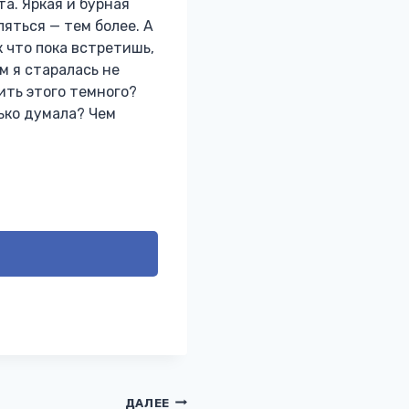
та. Яркая и бурная
ляться — тем более. А
 что пока встретишь,
м я старалась не
ить этого темного?
лько думала? Чем
ДАЛЕЕ