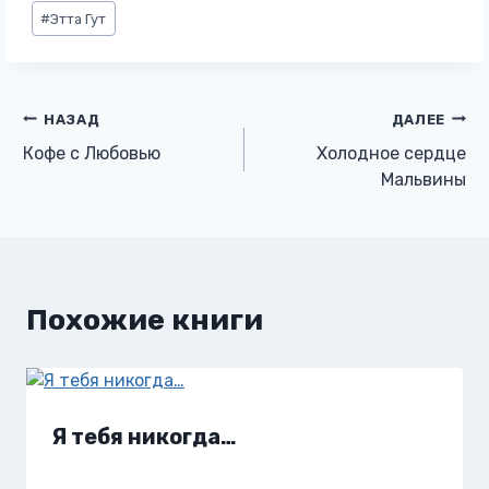
Метки
#
Этта Гут
записи:
Навигация
НАЗАД
ДАЛЕЕ
Кофе с Любовью
Холодное сердце
по
Мальвины
записям
Похожие книги
Я тебя никогда…