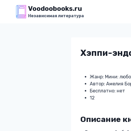
Перейти
Voodoobooks.ru
к
Независимая литература
содержимому
Хэппи-эндо
Жанр: Мини: люб
Автор: Амелия Бо
Бесплатно: нет
12
Описание кн