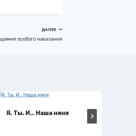
ДАЛЕЕ
адемия особого наказания
Я. Ты. И… Наша няня
Я, 