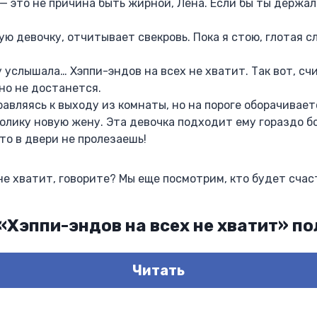
— это не причина быть жирной, Лена. Если бы ты держала
ую девочку, отчитывает свекровь. Пока я стою, глотая сл
 услышала… Хэппи-эндов на всех не хватит. Так вот, счи
вно не достанется.
равляясь к выходу из комнаты, но на пороге оборачивает
Толику новую жену. Эта девочка подходит ему гораздо б
 то в двери не пролезаешь!
не хватит, говорите? Мы еще посмотрим, кто будет счас
 «Хэппи-эндов на всех не хватит» п
Читать