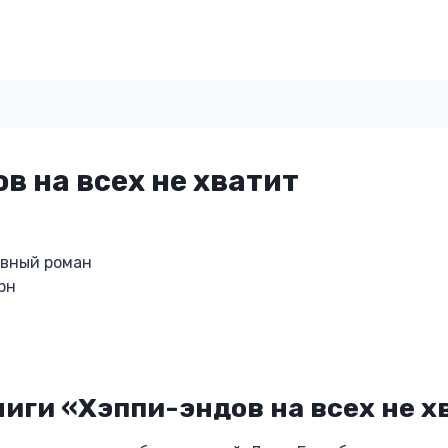
в на всех не хватит
овный роман
рн
иги «Хэппи-эндов на всех не х