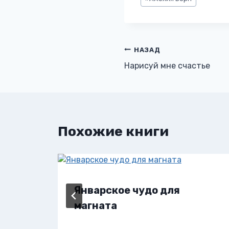
записи:
Навигация
НАЗАД
Нарисуй мне счастье
по
записям
Похожие книги
Январское чудо для
магната