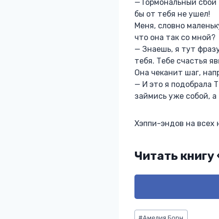
— Гормональный сбой 
бы от тебя не ушел!
Меня, словно маленьк
что она так со мной?
— Знаешь, я тут фразу
тебя. Тебе счастья я
Она чеканит шаг, нап
— И это я подобрала 
займись уже собой, а
Хэппи-эндов на всех 
Читать книгу
Метки
#
Амелия Борн