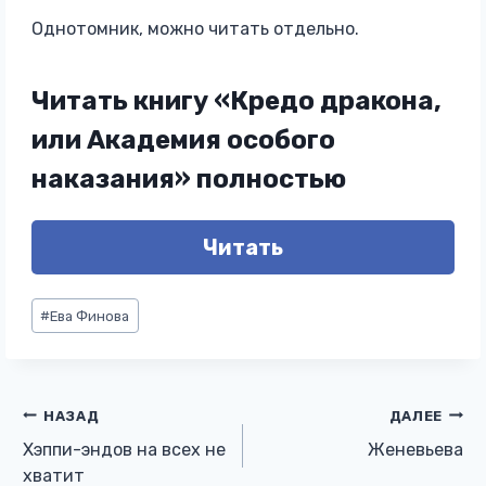
Однотомник, можно читать отдельно.
Читать книгу «Кредо дракона,
или Академия особого
наказания» полностью
Читать
Метки
#
Ева Финова
записи:
Навигация
НАЗАД
ДАЛЕЕ
Хэппи-эндов на всех не
Женевьева
по
хватит