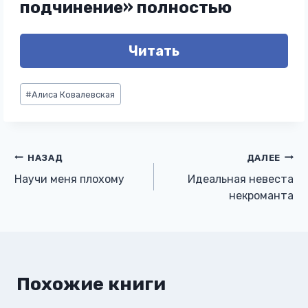
подчинение» полностью
Читать
Метки
#
Алиса Ковалевская
записи:
Навигация
НАЗАД
ДАЛЕЕ
Научи меня плохому
Идеальная невеста
по
некроманта
записям
Похожие книги