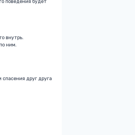
его поведения будет
го внутрь.
по ним.
ди спасения друг друга
S