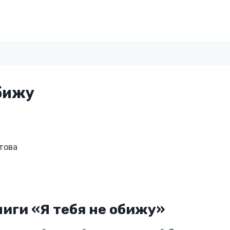
обижу
това
иги «Я тебя не обижу»