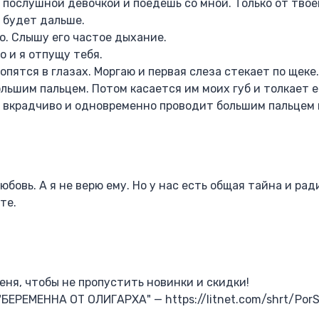
 послушной девочкой и поедешь со мной. Только от тво
й будет дальше.
. Слышу его частое дыхание.
 и я отпущу тебя.
опятся в глазах. Моргаю и первая слеза стекает по щеке.
льшим пальцем. Потом касается им моих губ и толкает е
т вкрадчиво и одновременно проводит большим пальцем 
юбовь. А я не верю ему. Но у нас есть общая тайна и ра
те.
ня, чтобы не пропустить новинки и скидки!
"БЕРЕМЕННА ОТ ОЛИГАРХА" — https://litnet.com/shrt/Por