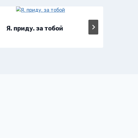
Я. приду. за тобой
Я т