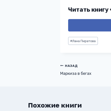
Читать книгу
Метки
#
Лана Пиратова
записи:
Навигация
НАЗАД
Маркиза в бегах
по
записям
Похожие книги