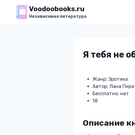
Перейти
Voodoobooks.ru
к
Независимая литература
содержимому
Я тебя не 
Жанр: Эротика
Автор: Лана Пира
Бесплатно: нет
18
Описание кн