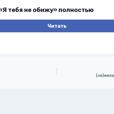
 «Я тебя не обижу» полностью
Читать
(не)жел