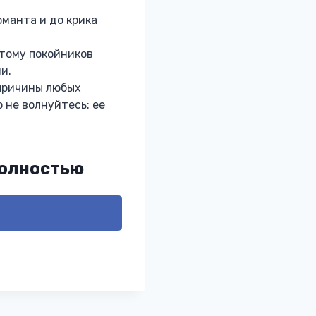
манта и до крика
атому покойников
и.
причины любых
 не волнуйтесь: ее
полностью