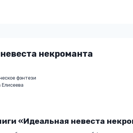
 невеста некроманта
ческое фэнтези
 Елисеева
ниги «Идеальная невеста некр