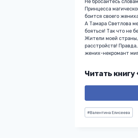
Не бросайтесь слова
Принцесса магическог
боится своего жениха
А Тамара Светлова ме
бояться! Так что не 
Жители моей страны,
расстройств! Правда,
жених-некромант миг
Читать книгу
Метки
#
Валентина Елисеева
записи: