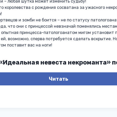
ми – любая шутка может изменить судьбу!
о королевства с рождения сосватана за ужасного некро
!
ртвецов и зомби не боится – не по статусу патологоан
беда, что они с принцессой невзначай поменялись местам
 опытная принцесса-патологоанатом мигом установит 
 ей, возможно, сперва потребуется сделать вскрытие. Но
ом поставит вас на ноги!
 «Идеальная невеста некроманта» 
Читать