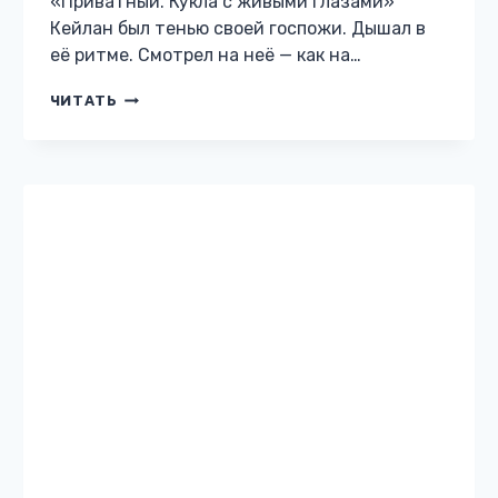
АНТИУТОПИЯ
Возрождённая. Новая
Эра
Жанр: Антиутопия Автор: Элис Мэк
Бесплатно: нет 12 Описание книги
«Возрождённая. Новая Эра» Смертоносное
космическое излучение уничтожило
большую часть населения Земли. Выжившим
людям пришлось столкнуться с
необратимыми последствиями катастрофы,
которые…
ВОЗРОЖДЁННАЯ.
ЧИТАТЬ
НОВАЯ
ЭРА