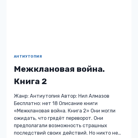
АНТИУТОПИЯ
Приватный. Кукла с
живыми глазами
Жанр: Антиутопия Автор: Анна Кота
Бесплатно: нет 18 Описание книги
«Приватный. Кукла с живыми глазами»
Кейлан был тенью своей госпожи. Дышал в
её ритме. Смотрел на неё — как на…
ПРИВАТНЫЙ.
ЧИТАТЬ
КУКЛА
С
ЖИВЫМИ
ГЛАЗАМИ
АНТИУТОПИЯ