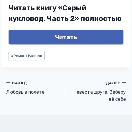
Читать книгу «Серый
кукловод. Часть 2» полностью
Читать
Метки
#
Роман Цуканов
записи:
Навигация
НАЗАД
ДАЛЕЕ
Любовь в полете
Невеста друга. Заберу
по
её себе
записям