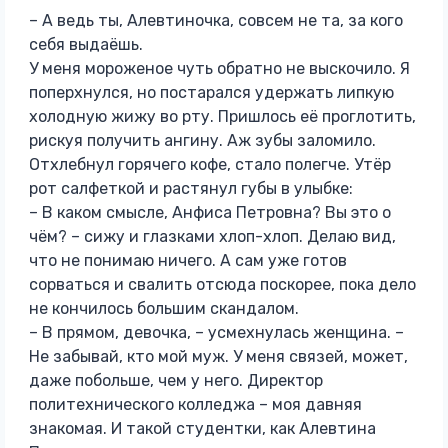
– А ведь ты, Алевтиночка, совсем не та, за кого
себя выдаёшь.
У меня мороженое чуть обратно не выскочило. Я
поперхнулся, но постарался удержать липкую
холодную жижу во рту. Пришлось её проглотить,
рискуя получить ангину. Аж зубы заломило.
Отхлебнул горячего кофе, стало полегче. Утёр
рот салфеткой и растянул губы в улыбке:
– В каком смысле, Анфиса Петровна? Вы это о
чём? – сижу и глазками хлоп-хлоп. Делаю вид,
что не понимаю ничего. А сам уже готов
сорваться и свалить отсюда поскорее, пока дело
не кончилось большим скандалом.
– В прямом, девочка, – усмехнулась женщина. –
Не забывай, кто мой муж. У меня связей, может,
даже побольше, чем у него. Директор
политехнического колледжа – моя давняя
знакомая. И такой студентки, как Алевтина