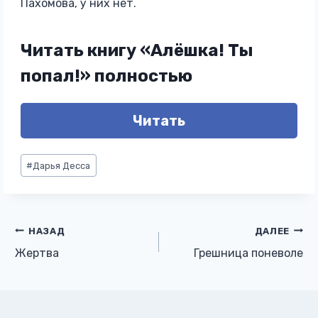
Пахомова, у них нет.
Читать книгу «Алёшка! Ты
попал!» полностью
Читать
Метки
#
Дарья Десса
записи:
Навигация
НАЗАД
ДАЛЕЕ
Жертва
Грешница поневоле
по
записям