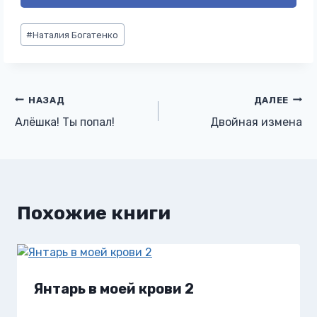
Метки
#
Наталия Богатенко
записи:
Навигация
НАЗАД
ДАЛЕЕ
Алёшка! Ты попал!
Двойная измена
по
записям
Похожие книги
Янтарь в моей крови 2