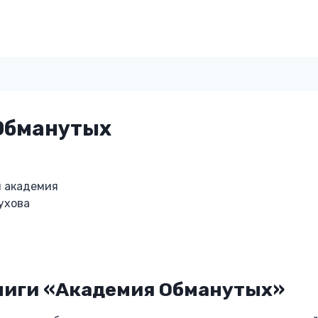
Обманутых
я академия
ухова
ниги «Академия Обманутых»