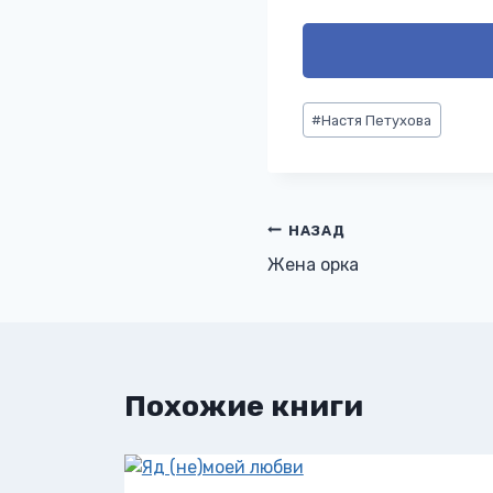
Метки
#
Настя Петухова
записи:
Навигация
НАЗАД
Жена орка
по
записям
Похожие книги