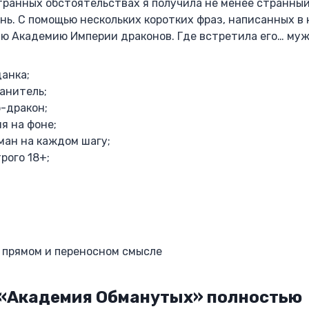
транных обстоятельствах я получила не менее странный
. С помощью нескольких коротких фраз, написанных в н
ую Академию Империи драконов. Где встретила его… муж
анка;
анитель;
-дракон;
я на фоне;
ман на каждом шагу;
рого 18+;
 в прямом и переносном смысле
 «Академия Обманутых» полностью