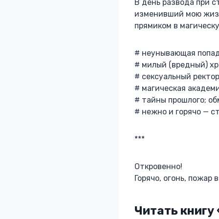
В день развода при с
изменивший мою жизнь
прямиком в магическ
# неунывающая попад
# милый (вредный) хр
# сексуальный ректор
# магическая академи
# тайны прошлого; об
# нежно и горячо — ст
***
Откровенно!
Горячо, огонь, пожар
Читать книгу