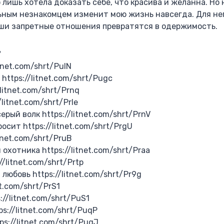
 лишь хотела доказать себе, что красива и желанна. Но н
ьным незнакомцем изменит мою жизнь навсегда. Для не
наши запретные отношения превратятся в одержимость.
"
itnet.com/shrt/PulN
https://litnet.com/shrt/Pugc
/litnet.com/shrt/Prnq
litnet.com/shrt/Prle
ерый волк https://litnet.com/shrt/PrnV
осит https://litnet.com/shrt/PrgU
itnet.com/shrt/PruB
охотника https://litnet.com/shrt/Praa
//litnet.com/shrt/Prtp
любовь https://litnet.com/shrt/Pr9g
et.com/shrt/PrS1
//litnet.com/shrt/PuS1
s://litnet.com/shrt/PuqP
s://litnet.com/shrt/PuqJ