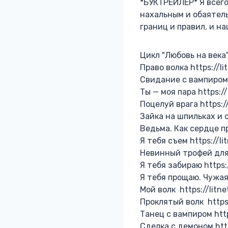
*БУКТРЕЙЛЕР* Я всего
нахальным и обаятел
границ и правил, и 
Цикл "Любовь на века
Право волка https://l
Свидание с вампиром 
Ты — моя пара https:/
Поцелуй врага https://
Зайка на шпильках и с
Ведьма. Как сердце пр
Я тебя съем https://l
Невинный трофей для 
Я тебя забираю https:
Я тебя прощаю. Чужая 
Мой волк https://litn
Проклятый волк https:
Танец с вампиром http
Сделка с демоном http