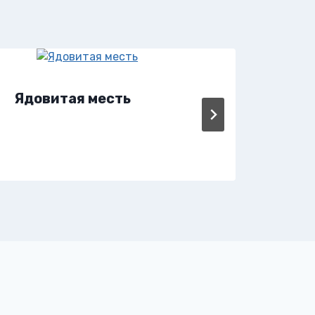
Ядовитая месть
Яд 