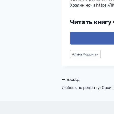
Хозяин ночи https://l
Читать книгу
Метки
#
Лана Морриган
записи:
Навигация
НАЗАД
Любовь по рецепту: Орки 
по
записям