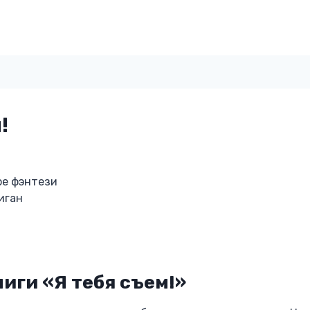
!
ое фэнтези
иган
иги «Я тебя съем!»