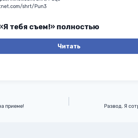
itnet.com/shrt/Pun3
 «Я тебя съем!» полностью
Читать
на приеме!
Развод. Я сот