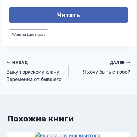
Читать
Метки
#
Алёна Цветкова
записи:
Навигация
НАЗАД
ДАЛЕЕ
Выкуп оркскому клану.
Я хочу быть с тобой
по
Беременна от бывшего
записям
Похожие книги