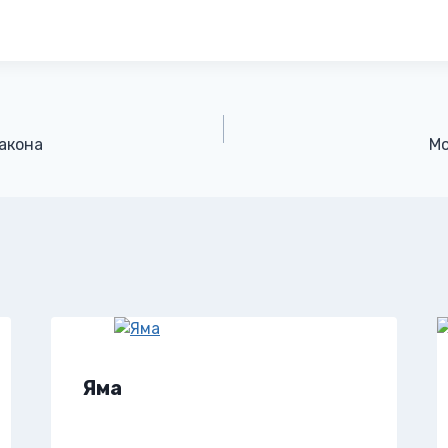
акона
Мо
Яма