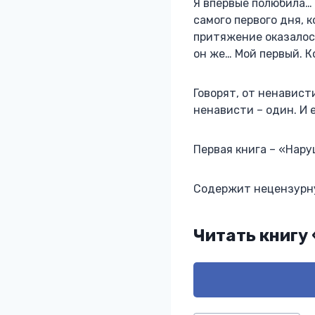
Я впервые полюбила… 
самого первого дня, к
притяжение оказалось
он же… Мой первый. К
Говорят, от ненавист
ненависти – один. И е
Первая книга – «Нару
​​​​​​​Содержит нецензу
Читать книгу