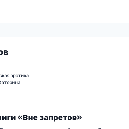
ов
ская эротика
 Катерина
ниги «Вне запретов»