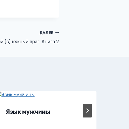
ДАЛЕЕ
й (с)нежный враг. Книга 2
Язык мужчины
Яд 