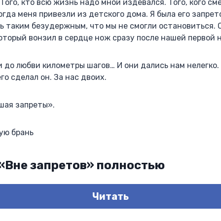
Того, кто всю жизнь надо мной издевался. Того, кого см
огда меня привезли из детского дома. Я была его запрет
 таким безудержным, что мы не смогли остановиться. О
оторый вонзил в сердце нож сразу после нашей первой 
и до любви километры шагов… И они дались нам нелегко.
го сделал он. За нас двоих.
шая запреты».
рную брань
 «Вне запретов» полностью
Читать