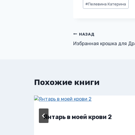
Метки
#
Пелевина Катерина
записи:
Навигация
НАЗАД
Избранная крошка для Др
по
записям
Похожие книги
Янтарь в моей крови 2