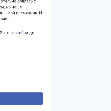
ертельно боялась с
ом, но наше
н – мой племянник. И
ночи…
 Зато от любви до