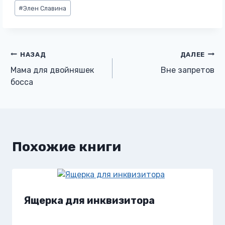
Метки
#
Элен Славина
записи:
Навигация
НАЗАД
ДАЛЕЕ
Мама для двойняшек
Вне запретов
по
босса
записям
Похожие книги
Ящерка для инквизитора