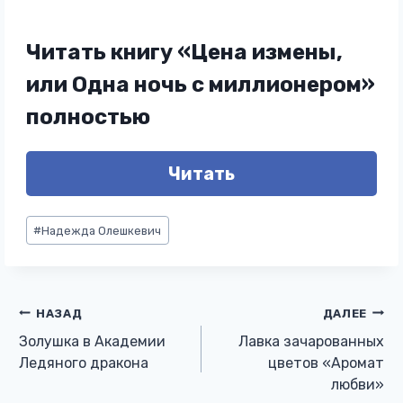
Читать книгу «Цена измены,
или Одна ночь с миллионером»
полностью
Читать
Метки
#
Надежда Олешкевич
записи:
Навигация
НАЗАД
ДАЛЕЕ
Золушка в Академии
Лавка зачарованных
по
Ледяного дракона
цветов «Аромат
любви»
записям