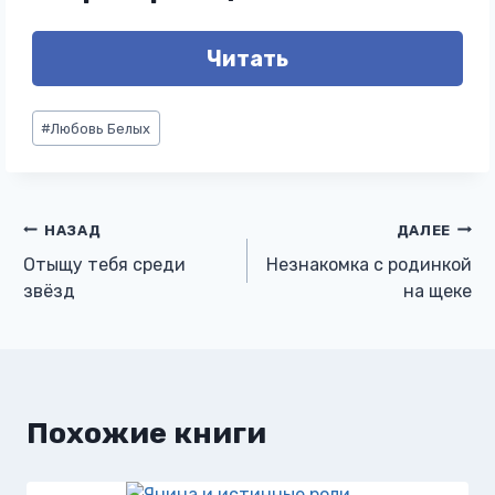
Читать
Метки
#
Любовь Белых
записи:
Навигация
НАЗАД
ДАЛЕЕ
Отыщу тебя среди
Незнакомка с родинкой
по
звёзд
на щеке
записям
Похожие книги